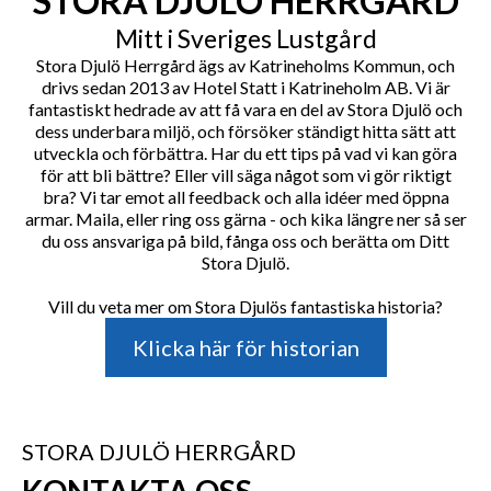
STORA DJULÖ HERRGÅRD
Mitt i Sveriges Lustgård
Stora Djulö Herrgård ägs av Katrineholms Kommun, och
drivs sedan 2013 av Hotel Statt i Katrineholm AB. Vi är
fantastiskt hedrade av att få vara en del av Stora Djulö och
dess underbara miljö, och försöker ständigt hitta sätt att
utveckla och förbättra. Har du ett tips på vad vi kan göra
för att bli bättre? Eller vill säga något som vi gör riktigt
bra? Vi tar emot all feedback och alla idéer med öppna
armar. Maila, eller ring oss gärna - och kika längre ner så ser
du oss ansvariga på bild, fånga oss och berätta om Ditt
Stora Djulö.
Vill du veta mer om Stora Djulös fantastiska historia?
Klicka här för historian
STORA DJULÖ HERRGÅRD
KONTAKTA OSS