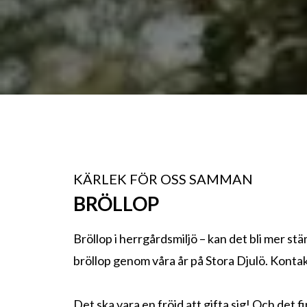
KÄRLEK FÖR OSS SAMMAN
BRÖLLOP
Bröllop i herrgårdsmiljö – kan det bli mer st
bröllop genom våra år på Stora Djulö. Kontakt
Det ska vara en fröjd att gifta sig! Och det f