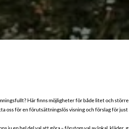
ämningsfullt? Här finns möjligheter för både litet och störr
a oss för en förutsättningslös visning och förslag för just 
inns ju en hel del val att göra – förutom val av lokal, kläder