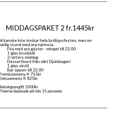
MIDDAGSPAKET 2 fr.1445kr
Ni kanske inte önskar hela bröllopsfesten, men en
härlig stund med era närmsta.
Fira med era gäster - mingel till 22.00
1 glas brudskål
2 rätters middag
Dessertbord från vårt Djulöbageri
1 glas vin/öl
Bar öppen till 22.00
Premiummeny fr 715kr
Deluxemeny fr 825kr
Bokningsavgift 3500kr
Priserna baserade på min 15 personer.