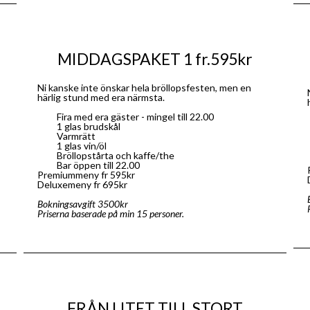
MIDDAGSPAKET 1 fr.595kr
Ni kanske inte önskar hela bröllopsfesten, men en
härlig stund med era närmsta.
Fira med era gäster - mingel till 22.00
1 glas brudskål
Varmrätt
1 glas vin/öl
Bröllopstårta och kaffe/the
Bar öppen till 22.00
Premiummeny fr 595kr
Deluxemeny fr 695kr
Bokningsavgift 3500kr
Priserna baserade på min 15 personer.
FRÅN LITET TILL STORT