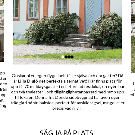
upp
Önskar ni en egen flygel helt till er själva och era gäster? Då
ster
är
Lilla Djulö
det perfekta alternativet! Här finns plats för
rden
I
upp till 70 middagsgäster i en L-formad festlokal, en egen bar
från
och två toaletter - och tillgänglighetanpassad med ramp upp
 upp
enb
till lokalen. Denna fristående sidobyggnad har även egen
an.
trädgård på sin baksida, perfekt för avskild vigsel, mingel eller
gång
precis vad ni vill!
SÄG JA PÅ PLATS!