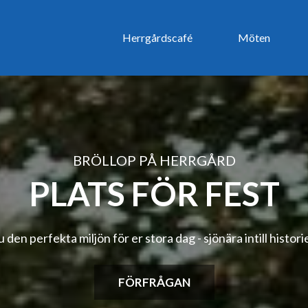
Herrgårdscafé
Möten
BRÖLLOP PÅ HERRGÅRD
PLATS FÖR FEST
u den perfekta miljön för er stora dag - sjönära intill histori
FÖRFRÅGAN