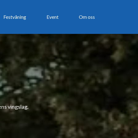
Festvåning
Event
Om oss
ens vingslag.